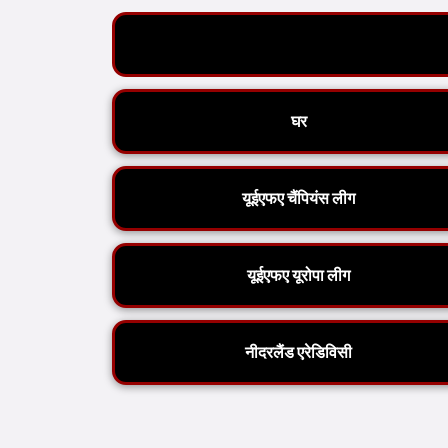
घर
यूईएफए चैंपियंस लीग
यूईएफए यूरोपा लीग
नीदरलैंड एरेडिविसी