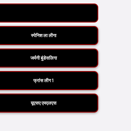
स्पेनिश ला लीगा
जर्मनी बुंडेसलिगा
फ्रांस लीग 1
यूएसए एमएलएस