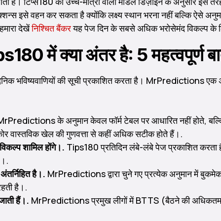
दिया जाता है। टिप्स180 का उच्च-मात्रा वाला मॉडल डिज़ाइन के अनुसार इ
िक्शन्स इसे वहन कर सकता है क्योंकि लक्ष्य स्थान भरना नहीं बल्कि ऐसे अ
मारा देखें
निश्चित बैंकर
यह पेज दिन के सबसे अधिक भरोसेमंद विकल्प के 
में क्या अंतर है: 5 महत्वपूर्ण बात
क दैनिक भविष्यवाणियों की सूची प्रकाशित करता है। MrPredictions ए
rPredictions के अनुमान केवल फॉर्म टेबल पर आधारित नहीं होते, बल्कि श
्कोर वास्तविक खेल की गुणवत्ता से कहीं अधिक सटीक होते हैं।.
 विकल्प शामिल होंगे।.
Tips180 प्रतिदिन लंबे-लंबे पेज प्रकाशित करता 
ै।.
ंतर्निहित है।.
MrPredictions द्वारा चुने गए प्रत्येक अनुमान में बुक
 रहती है।.
जाती हैं।.
MrPredictions प्रमुख लीगों में BTTS (बैठने की अधिकतम द