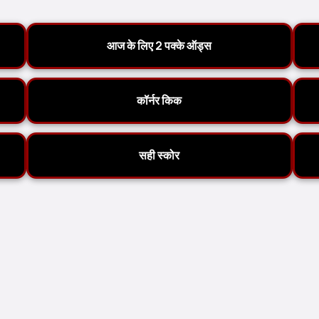
आज के लिए 2 पक्के ऑड्स
कॉर्नर किक
सही स्कोर