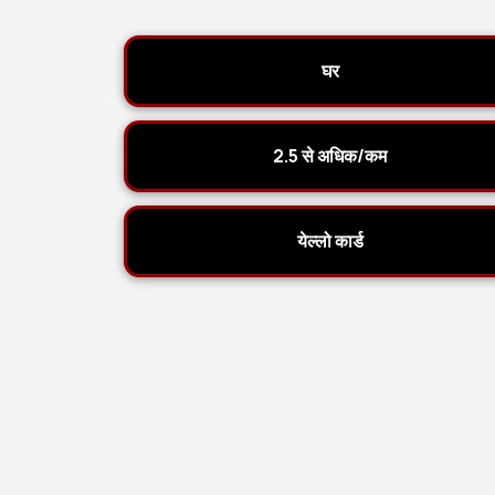
घर
2.5 से अधिक/कम
येल्लो कार्ड